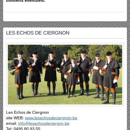
concerts éventuels.
LES ECHOS DE CIERGNON
Les Echos de Ciergnon
site WEB:
www.lesechosdeciergnon.be
email:
info@lesechosdeciergon.be
Tel: 0495.80.93.55