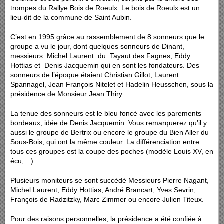
trompes du Rallye Bois de Roeulx. Le bois de Roeulx est un
lieu-dit de la commune de Saint Aubin.
C’est en 1995 grâce au rassemblement de 8 sonneurs que le
groupe a vu le jour, dont quelques sonneurs de Dinant,
messieurs Michel Laurent du Tayaut des Fagnes, Eddy
Hottias et Denis Jacquemin qui en sont les fondateurs. Des
sonneurs de l’époque étaient Christian Gillot, Laurent
Spannagel, Jean François Nitelet et Hadelin Heusschen, sous la
présidence de Monsieur Jean Thiry.
La tenue des sonneurs est le bleu foncé avec les parements
bordeaux, idée de Denis Jacquemin. Vous remarquerez qu’il y
aussi le groupe de Bertrix ou encore le groupe du Bien Aller du
Sous-Bois, qui ont la même couleur. La différenciation entre
tous ces groupes est la coupe des poches (modèle Louis XV, en
écu,…)
Plusieurs moniteurs se sont succédé Messieurs
Pierre Nagant,
Michel Laurent, Eddy Hottias, André Brancart, Yves Sevrin,
François de Radzitzky, Marc Zimmer
ou encore Julien Titeux.
Pour des raisons personnelles, la présidence a été confiée à