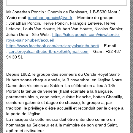
Mr Jonathan Poncin : Chemin de Renissart, 1 B-5530 Mont (
Yvoir) mail:
jonathan.poncin@live.fr
Membre du groupe
: Jonathan Poncin, Hervé Poncin, François Lefevre, Hervé
Lefevre, Louis Van Houtte, Hubert Van Houtte, Nicolas Stebler,
Jehan Deru Site Web :
https://sites.google.com/view/cercle-
royal-saint-hubert/accueil
https://www.facebook.com/cercleroyalsainthubert/
E-mail
:
cercleroyalsainthubertbruxelle@gmail.com
Gsm : +32 487
94 30 51
Depuis 1882, le groupe des sonneurs du Cercle Royal Saint-
Hubert sonne chaque année, le 3 novembre, en l’église Notre
Dame des Victoires au Sablon. La célébration a lieu à 18h.
Portant la tenue de vénerie (habit écarlate à la française,
parements bleus, cape noire, culotte blanche, bottes Chantilly,
ceinturon galonné et dague de chasse), le groupe a, par
tradition, le privilège d’être accueilli et reconduit par le clergé à
la porte de l’église.
La musique de cette messe doit être entendue comme un
hommage au Seigneur et à la mémoire de son grand Saint,
apôtre et civilisateur.