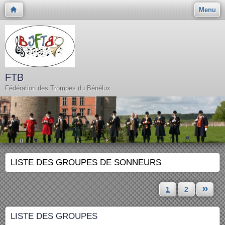
Menu
FTB
Fédération des Trompes du Bénélux
LISTE DES GROUPES DE SONNEURS
»
1
2
LISTE DES GROUPES